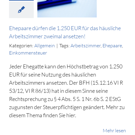
 häusliche
eitszimmer
al ansetzen!
llgemein
Ehepaare dürfen die 1.250 EUR für das häusliche
Arbeitszimmer zweimal ansetzen!
Kategorien:
Allgemein
|
Tags:
Arbeitszimmer
,
Ehepaare
,
Einkommensteuer
Jeder Ehegatte kann den Höchstbetrag von 1.250
EUR für seine Nutzung des häuslichen
Arbeitszimmers ansetzen. Der BFH (15.12.16 VI R
53/12, VI R 86/13) hat in diesem Sinne seine
Rechtsprechung zu § 4 Abs. 5 S. 1 Nr. 6b S. 2 EStG
zugunsten der Steuerpflichtigen geändert. Mehr zu
diesem Thema finden Sie hier.
Mehr lesen