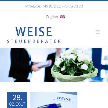
Zum
Info-Line:
+49 (0)2 11 - 95 95 90 90
Inhalt
springen
English
28.
aare dürfen
02. 2017
.250 EUR für