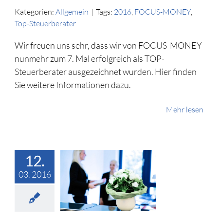
Kategorien:
Allgemein
|
Tags:
2016
,
FOCUS-MONEY
,
Top-Steuerberater
Wir freuen uns sehr, dass wir von FOCUS-MONEY
nunmehr zum 7. Mal erfolgreich als TOP-
Steuerberater ausgezeichnet wurden. Hier finden
Sie weitere Informationen dazu.
Mehr lesen
12.
03. 2016
eichterter
stabzug bei
ienhäusern
llgemein