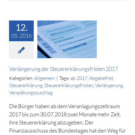
12.
05. 2016
ngerung der
rerklärungsfristen
2017
llgemein
Verlängerung der Steuererklärungsfristen 2017
Kategorien:
Allgemein
|
Tags:
ab 2017
,
Abgabefrist
,
Steuererklärung
,
Steuererklärungsfristen
,
Verlängerung
,
Verspätungszuschlag
Die Bürger haben ab dem Veranlagungszeitraum
2017 bis zum 30.07.2018 zwei Monate mehr Zeit,
ihre Steuererklärung abzugeben. Der
Finanzausschuss des Bundestages hat den Weg für