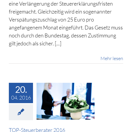
eine Verlängerung der Steuererklärungsfristen
freigemacht. Gleichzeitig wird ein sogenannter
Verspätungszuschlag von 25 Euro pro
angefangenem Monat eingeführt. Das Gesetz muss
noch durch den Bundestag, dessen Zustimmung
gilt jedoch als sicher. [...]
Mehr lesen
20.
04. 2016
TOP-
uerberater
2016
llgemein
TOP-Steuerberater 2016